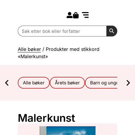
Search for:
Kommende bøker
Barn og ungdom
Search Butt
Search
for:
Alle bøker
/ Produkter med stikkord
«Malerkunst»
Alle bøker
Årets bøker
Barn og ungdom
Malerkunst