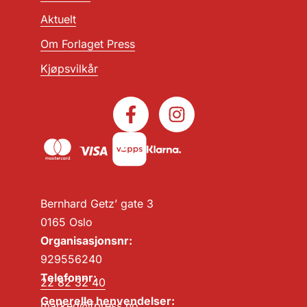
Aktuelt
Om Forlaget Press
Kjøpsvilkår
Bernhard Getz’ gate 3
0165 Oslo
Organisasjonsnr:
929556240
Telefonnr:
22 82 32 40
Generelle henvendelser:
marked@fpress.no