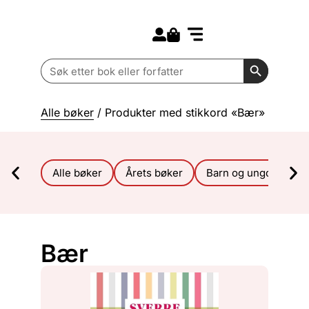
Search for:
Kommende bøker
Barn og ungdom
Search Butt
Search
for:
Alle bøker
/ Produkter med stikkord «Bær»
Alle bøker
Årets bøker
Barn og ungdom
Bær