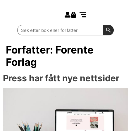
Search for:
Kommende bøker
Barn og ungdom
Search Butt
Search
for:
Forfatter:
Forente
Forlag
Press har fått nye nettsider