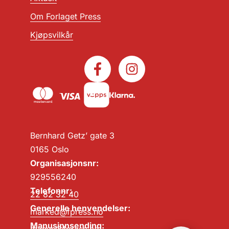
Om Forlaget Press
Kjøpsvilkår
Bernhard Getz’ gate 3
0165 Oslo
Organisasjonsnr:
929556240
Telefonnr:
22 82 32 40
Generelle henvendelser:
marked@fpress.no
Manusinnsending:
manus@fpress.no