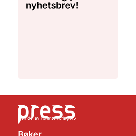
nyhetsbrev!
– en del av Forente Forlag AS
Bøker