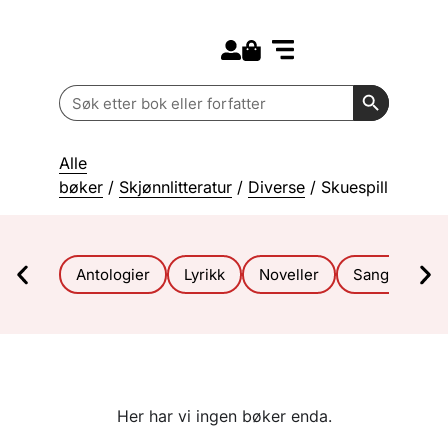
Search for:
Kommende bøker
Barn og ungdom
Search Butt
Search
for:
Alle
bøker
/
Skjønnlitteratur
/
Diverse
/ Skuespill
Antologier
Lyrikk
Noveller
Sang- og vis
Her har vi ingen bøker enda.