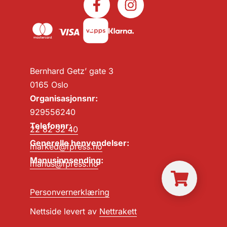
Bernhard Getz’ gate 3
0165 Oslo
Organisasjonsnr:
929556240
Telefonnr:
22 82 32 40
Generelle henvendelser:
marked@fpress.no
Manusinnsending:
manus@fpress.no
Personvernerklæring
Nettside levert av
Nettrakett