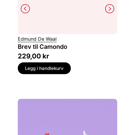
James 
Edmund De Waal
Livet 
Brev til Camondo
en felle
229,00
kr
229,
Legg i handlekurv
Legg