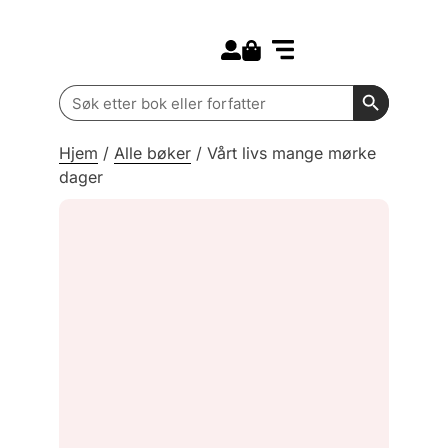
Search for:
Kommende bøker
Barn og ungdom
Search Butt
Search
for:
Hjem
/
Alle bøker
/
Vårt livs mange mørke
dager