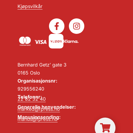
Kjøpsvilkår
Bernhard Getz’ gate 3
0165 Oslo
Organisasjonsnr:
929556240
Telefonnr:
22 82 32 40
Generelle henvendelser:
marked@fpress.no
Manusinnsending:
manus@fpress.no