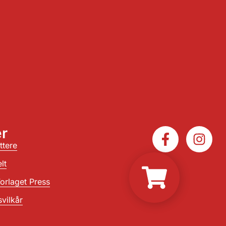
r
ttere
lt
orlaget Press
vilkår