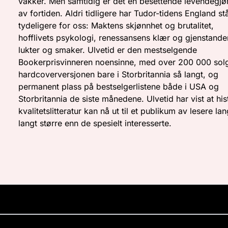
vakker. Men samtidig er det en besettende levendegjø
av fortiden. Aldri tidligere har Tudor-tidens England stå
tydeligere for oss: Maktens skjønnhet og brutalitet,
hofflivets psykologi, renessansens klær og gjenstande
lukter og smaker. Ulvetid er den mestselgende
Bookerprisvinneren noensinne, med over 200 000 sol
hardcoverversjonen bare i Storbritannia så langt, og
permanent plass på bestselgerlistene både i USA og
Storbritannia de siste månedene. Ulvetid har vist at his
kvalitetslitteratur kan nå ut til et publikum av lesere lan
langt større enn de spesielt interesserte.