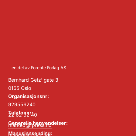
– en del av Forente Forlag AS
Bernhard Getz’ gate 3
0165 Oslo
Organisasjonsnr:
929556240
Telefonnr:
22 82 32 40
Generelle henvendelser:
marked@fpress.no
Manusinnsending:
manus@fpress.no