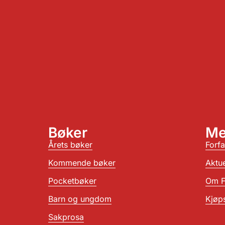
Bøker
Me
Årets bøker
Forfa
Kommende bøker
Aktue
Pocketbøker
Om F
Barn og ungdom
Kjøps
Sakprosa