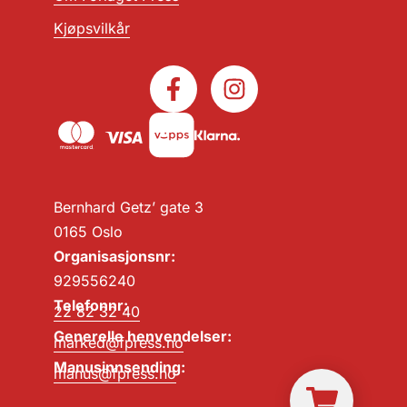
Kjøpsvilkår
Bernhard Getz’ gate 3
0165 Oslo
Organisasjonsnr:
929556240
Telefonnr:
22 82 32 40
Generelle henvendelser:
marked@fpress.no
Manusinnsending:
manus@fpress.no