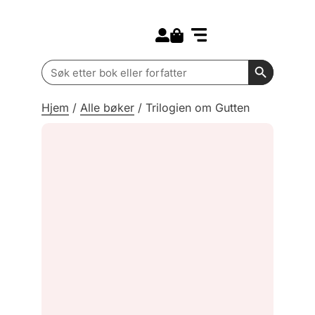
Search for:
Kommende bøker
Barn og ungdom
Search Butt
Search
for:
Hjem
/
Alle bøker
/
Trilogien om Gutten