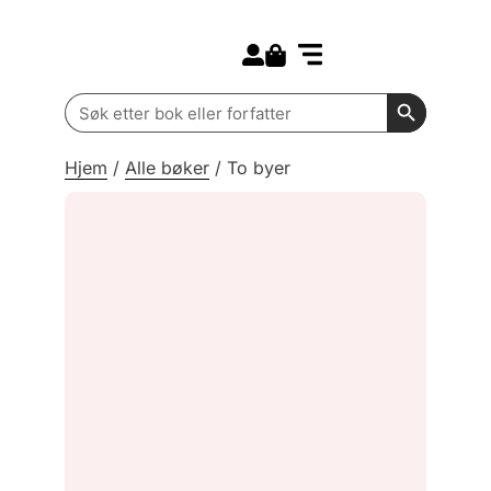
Search for:
Kommende bøker
Barn og ungdom
Search Butt
Search
for:
Hjem
/
Alle bøker
/
To byer