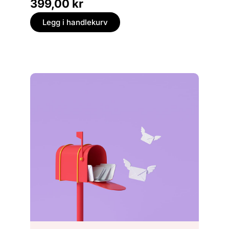
399,00
kr
229,
Legg i handlekurv
Legg