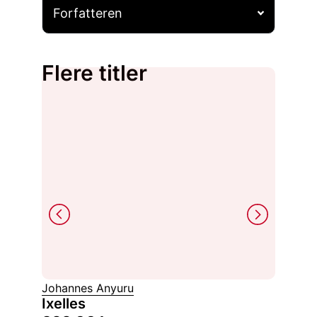
Forfatteren
Flere titler
Johannes Anyuru
Nic Piz
Ixelles
Galve