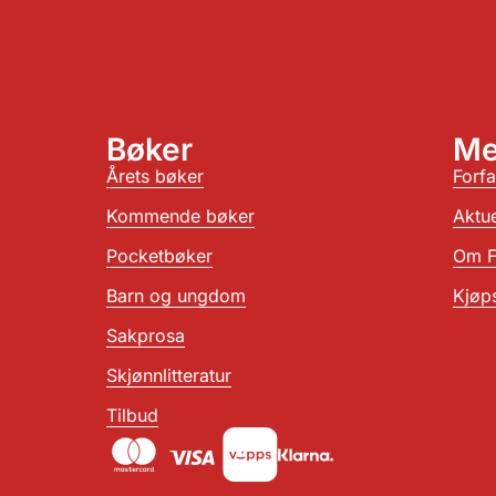
Bøker
Me
Årets bøker
Forfa
Kommende bøker
Aktue
Pocketbøker
Om F
Barn og ungdom
Kjøps
Sakprosa
Skjønnlitteratur
Tilbud