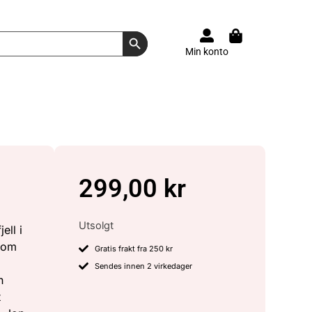
Search Button
Min konto
299,00
kr
Utsolgt
ell i
 om
Gratis frakt fra 250 kr
Sendes innen 2 virkedager
n
t