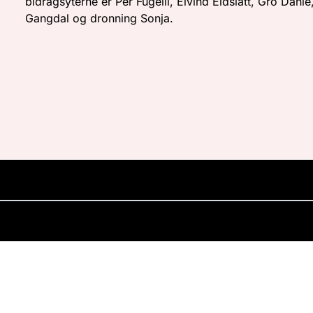
bidragsyterne er Per Fugelli, Eivind Eidslått, Gro Dahle
Gangdal og dronning Sonja.