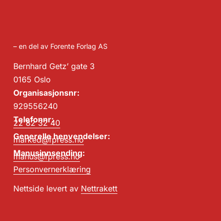
– en del av Forente Forlag AS
Bernhard Getz’ gate 3
0165 Oslo
Organisasjonsnr:
929556240
Telefonnr:
22 82 32 40
Generelle henvendelser:
marked@fpress.no
Manusinnsending:
manus@fpress.no
Personvernerklæring
Nettside levert av
Nettrakett