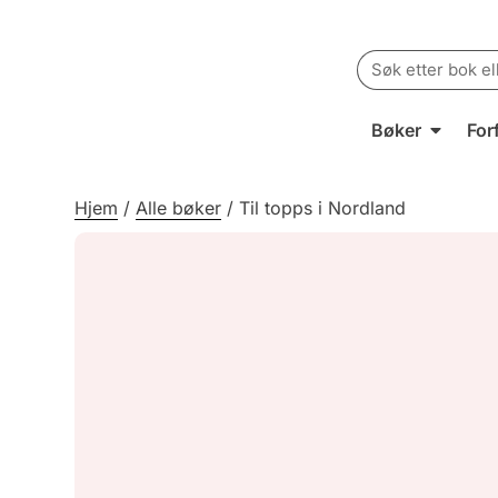
Search
for:
Bøker
For
Hjem
/
Alle bøker
/
Til topps i Nordland