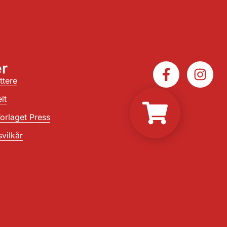
r
ttere
lt
orlaget Press
vilkår