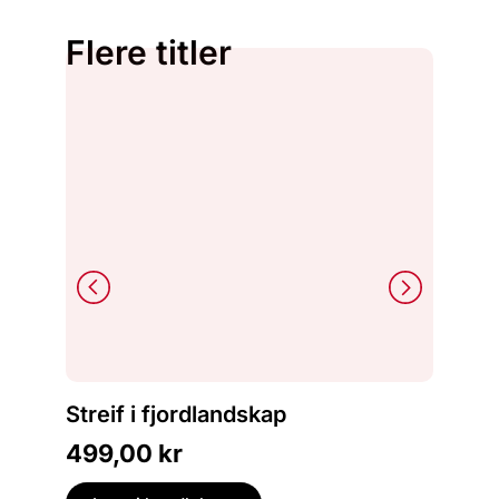
Flere titler
Peter B
Streif i fjordlandskap
Megal
en frem
499,00
kr
449,