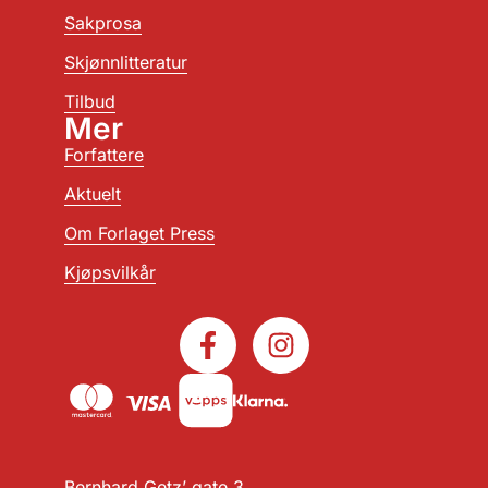
Sakprosa
Skjønnlitteratur
Tilbud
Mer
Forfattere
Aktuelt
Om Forlaget Press
Kjøpsvilkår
Bernhard Getz’ gate 3