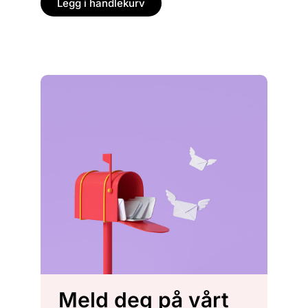
Legg i handlekurv
Legg
Meld deg på vårt