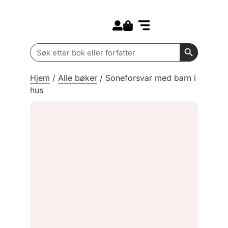
Search for:
Kommende bøker
Barn og ungdom
Search Butt
Search
for:
Hjem
/
Alle bøker
/
Soneforsvar med barn i
hus