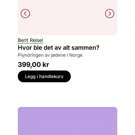
Philipp
Berit Reisel
Tilbak
Hvor ble det av alt sammen?
om en forsvunnet by, og jakten på
plyndringen av jødene i Norge
rettferd
399,00
kr
249,
Legg i handlekurv
Legg