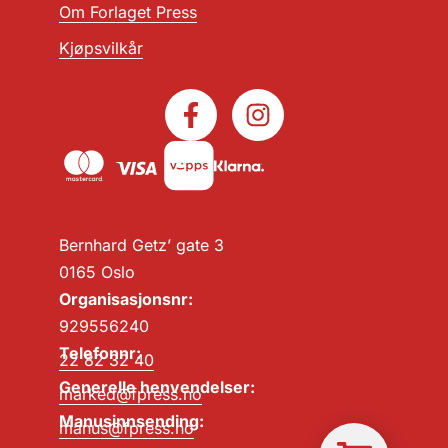
Om Forlaget Press
Kjøpsvilkår
Bernhard Getz’ gate 3
0165 Oslo
Organisasjonsnr:
929556240
Telefonnr:
22 82 32 40
Generelle henvendelser:
marked@fpress.no
Manusinnsending:
manus@fpress.no