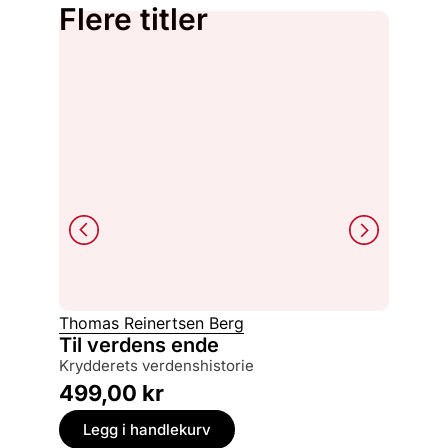
Flere titler
Thomas Reinertsen Berg
Monica 
Til verdens ende
Amund
krydderets verdenshistorie
229,
499,00
kr
Legg
Legg i handlekurv