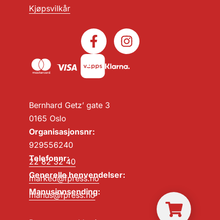
Kjøpsvilkår
Bernhard Getz’ gate 3
0165 Oslo
Organisasjonsnr:
929556240
Telefonnr:
22 82 32 40
Generelle henvendelser:
marked@fpress.no
Manusinnsending:
manus@fpress.no