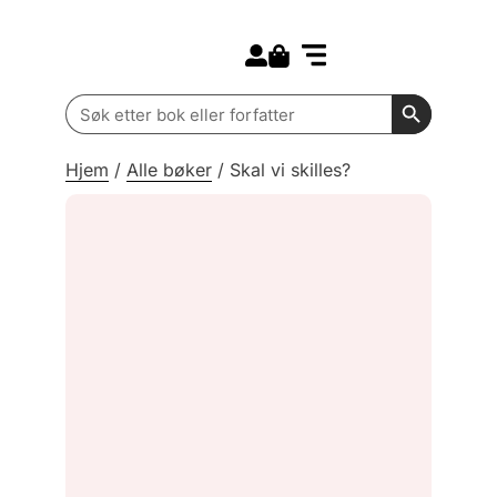
Search for:
Kommende bøker
Barn og ungdom
Search Butt
Search
for:
Hjem
/
Alle bøker
/
Skal vi skilles?