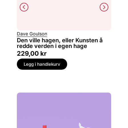
Jan Rob
Dave Goulson
Asiati
Den ville hagen, eller Kunsten å
redde verden i egen hage
en kok
229,00
kr
499,
Legg i handlekurv
Legg