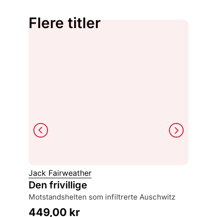
Flere titler
Philipp
Jack Fairweather
Skygg
Den frivillige
løgn, kjærlighet og rettferdighet langs
motstandshelten som infiltrerte Auschwitz
nazisten
449,00
kr
249,