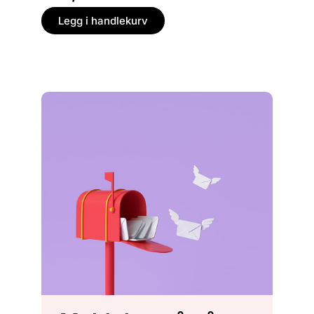
Legg i handlekurv
Legg