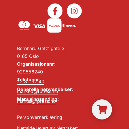
Bernhard Getz’ gate 3
0165 Oslo
Organisasjonsnr:
929556240
Telefonnr:
22 82 32 40
Generelle henvendelser:
marked@fpress.no
Manusinnsending:
manus@fpress.no
Personvernerklæring
Nettside levert av
Nettrakett