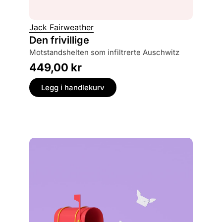
Cat Ja
Jack Fairweather
Elvek
Den frivillige
en ny historie om vikingene : fra Skandinavia
motstandshelten som infiltrerte Auschwitz
til Silke
449,00
kr
399,
Legg i handlekurv
Legg