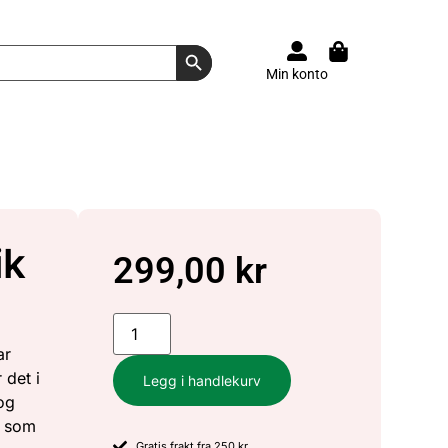
Search Button
Min konto
ik
299,00
kr
ar
 det i
Legg i handlekurv
og
å som
Gratis frakt fra 250 kr