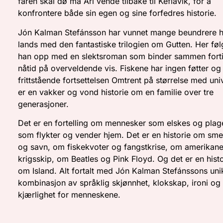
faren skal dø må Ari vende tilbake til Keflavik, for å
konfrontere både sin egen og sine forfedres historie.
Jón Kalman Stefánsson har vunnet mange beundrere he
lands med den fantastiske trilogien om Gutten. Her føl
han opp med en slektsroman som binder sammen fort
nåtid på overveldende vis. Fiskene har ingen føtter og
frittstående fortsettelsen Omtrent på størrelse med uni
er en vakker og vond historie om en familie over tre
generasjoner.
Det er en fortelling om mennesker som elskes og plag
som flykter og vender hjem. Det er en historie om sme
og savn, om fiskekvoter og fangstkrise, om amerikan
krigsskip, om Beatles og Pink Floyd. Og det er en histo
om Island. Alt fortalt med Jón Kalman Stefánssons uni
kombinasjon av språklig skjønnhet, klokskap, ironi og
kjærlighet for menneskene.