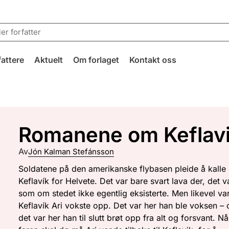
fattere
Aktuelt
Om forlaget
Kontakt oss
Romanene om Keflav
Av
Jón Kalman Stefánsson
Soldatene på den amerikanske flybasen pleide å kalle
Keflavík for Helvete. Det var bare svart lava der, det v
som om stedet ikke egentlig eksisterte. Men likevel var
Keflavík Ari vokste opp. Det var her han ble voksen – 
det var her han til slutt brøt opp fra alt og forsvant. N