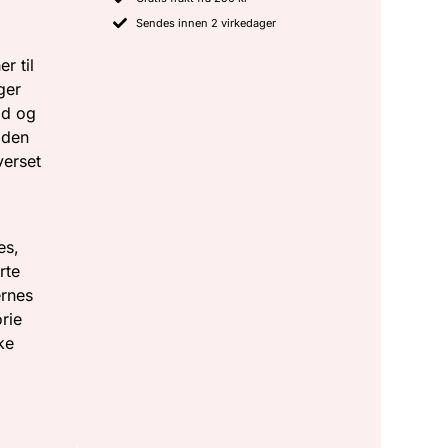
Sendes innen 2 virkedager
r til
ger
id og
 den
verset
es,
rte
ernes
rie
ke