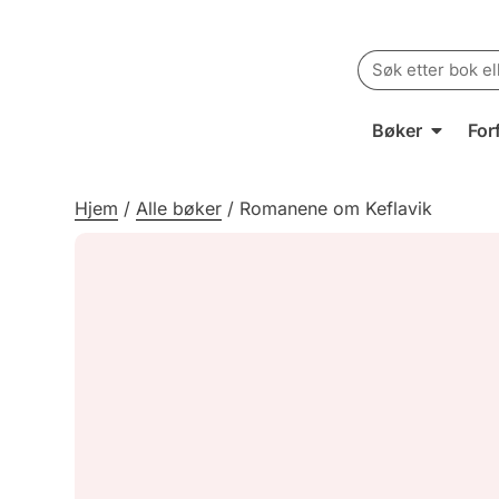
Search
for:
Bøker
For
Hjem
/
Alle bøker
/
Romanene om Keflavik