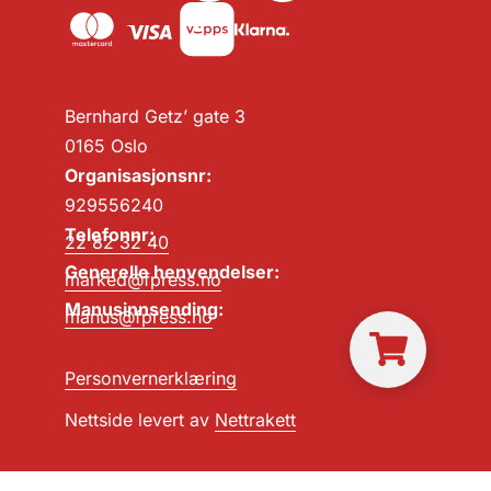
Bernhard Getz’ gate 3
0165 Oslo
Organisasjonsnr:
929556240
Telefonnr:
22 82 32 40
Generelle henvendelser:
marked@fpress.no
Manusinnsending:
manus@fpress.no
Personvernerklæring
Nettside levert av
Nettrakett