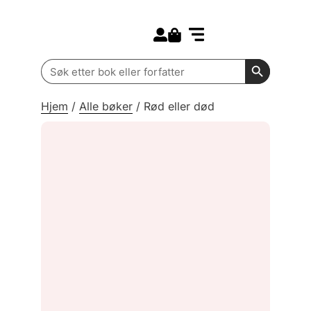
Search for:
Kommende bøker
Barn og ungdom
Search Butt
Search
for:
Hjem
/
Alle bøker
/
Rød eller død