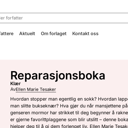
fattere
Aktuelt
Om forlaget
Kontakt oss
Reparasjonsboka
klær
Av
Ellen Marie Tesaker
Hvordan stopper man egentlig en sokk? Hvordan lapp
man slitte bukseknær? Hva gjør du når mansjettene på
genseren mormor har strikket til deg begynner å rakn
er gjerne favorittplaggene som blir utslitt – denne bok
hjelper deg til å gi dem forlenget liv. Ellen Marie Tesak