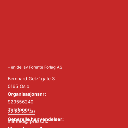
– en del av Forente Forlag AS
Bernhard Getz’ gate 3
0165 Oslo
Organisasjonsnr:
929556240
Telefonnr:
22 82 32 40
Generelle henvendelser:
marked@fpress.no