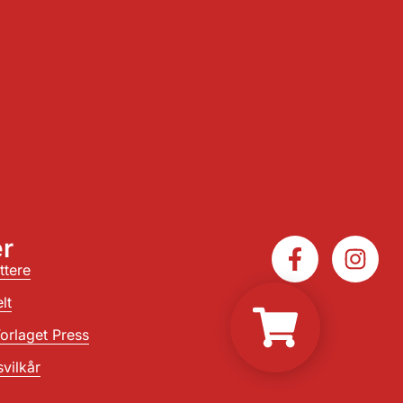
r
ttere
lt
orlaget Press
vilkår