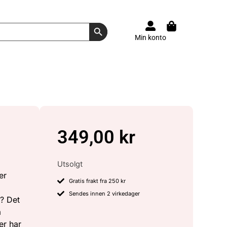
Search Button
Min konto
349,00
kr
Utsolgt
er
Gratis frakt fra 250 kr
Sendes innen 2 virkedager
e? Det
a
er har