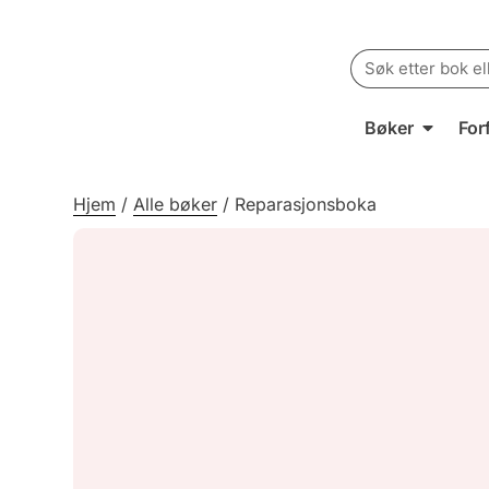
Search
for:
Bøker
For
Hjem
/
Alle bøker
/
Reparasjonsboka