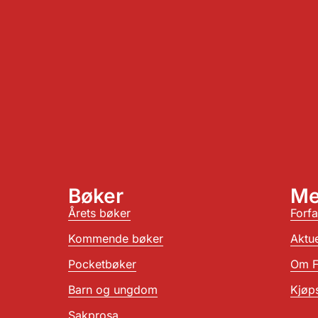
Bøker
Me
Årets bøker
Forfa
Kommende bøker
Aktue
Pocketbøker
Om F
Barn og ungdom
Kjøps
Sakprosa