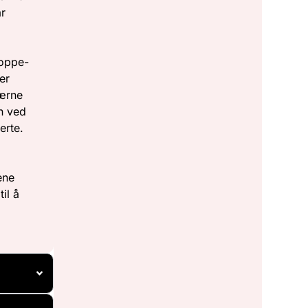
ar
toppe-
er
lærne
en ved
erte.
ene
il å