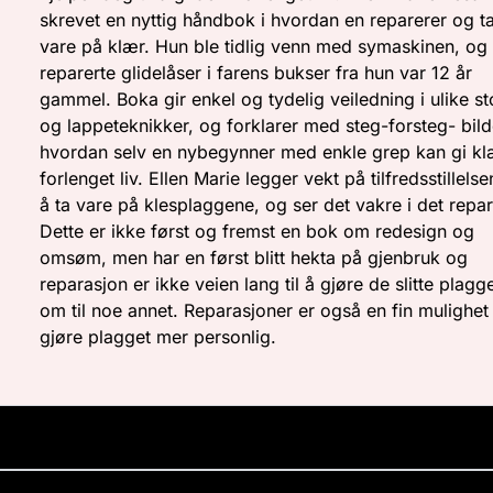
skrevet en nyttig håndbok i hvordan en reparerer og t
vare på klær. Hun ble tidlig venn med symaskinen, og
reparerte glidelåser i farens bukser fra hun var 12 år
gammel. Boka gir enkel og tydelig veiledning i ulike s
og lappeteknikker, og forklarer med steg-forsteg- bild
hvordan selv en nybegynner med enkle grep kan gi k
forlenget liv. Ellen Marie legger vekt på tilfredsstillels
å ta vare på klesplaggene, og ser det vakre i det repar
Dette er ikke først og fremst en bok om redesign og
omsøm, men har en først blitt hekta på gjenbruk og
reparasjon er ikke veien lang til å gjøre de slitte plagg
om til noe annet. Reparasjoner er også en fin mulighet t
gjøre plagget mer personlig.