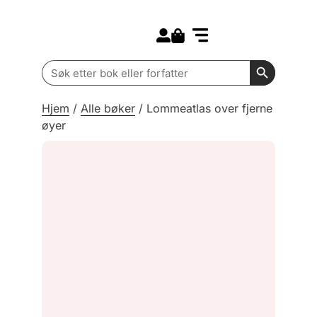
Search for:
Kommende bøker
Barn og ungdom
Search Butt
Search
for:
Hjem
/
Alle bøker
/
Lommeatlas over fjerne
øyer