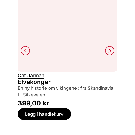
Cat Jarman
Bart Va
Elvekonger
Jenta
en ny historie om vikingene : fra Skandinavia
en historie om krig og familie, og et menneske
til Silkeveien
tapt og 
399,00
kr
229,
Legg i handlekurv
Legg