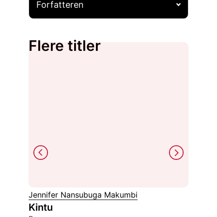
Forfatteren
Flere titler
Jennifer Nansubuga Makumbi
Schola
Kintu
Den b