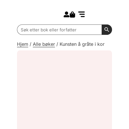
Search for:
Kommende bøker
Barn og ungdom
Search Butt
Search
for:
Hjem
/
Alle bøker
/
Kunsten å gråte i kor