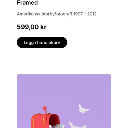
the rive
Framed
whatever
amerikansk storbyfotografi 1907 – 2012
magic an
hated it
599,00
kr
was part
399,
Legg i handlekurv
Legg