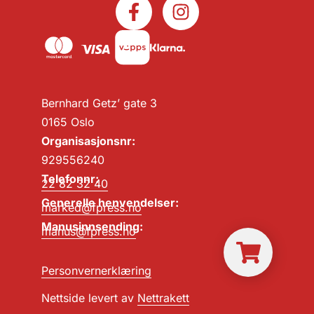
Bernhard Getz’ gate 3
0165 Oslo
Organisasjonsnr:
929556240
Telefonnr:
22 82 32 40
Generelle henvendelser:
marked@fpress.no
Manusinnsending:
manus@fpress.no
Personvernerklæring
Nettside levert av
Nettrakett