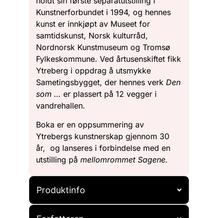
holdt sin første separatutstilling i
Kunstnerforbundet i 1994, og hennes
kunst er innkjøpt av Museet for
samtidskunst, Norsk kulturråd,
Nordnorsk Kunstmuseum og Tromsø
Fylkeskommune. Ved årtusenskiftet fikk
Ytreberg i oppdrag å utsmykke
Sametingsbygget, der hennes verk
Den
som …
er plassert på 12 vegger i
vandrehallen.
Boka er en oppsummering av
Ytrebergs kunstnerskap gjennom 30
år, og lanseres i forbindelse med en
utstilling på
mellomrommet Sagene.
Produktinfo