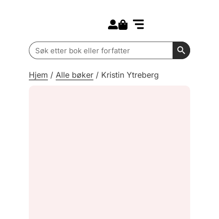
Search for:
Kommende bøker
Barn og ungdom
Search Butt
Search
for:
Hjem
/
Alle bøker
/
Kristin Ytreberg