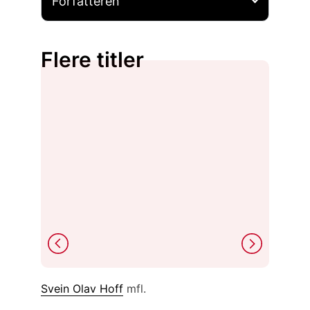
Forfatteren
Flere titler
Guri Da
Roni 
Svein Olav Hoff
mfl.
untitled : (“I hated the mountains and the hills,