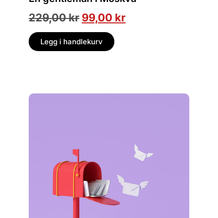
og med u
svært b
229,00
kr
99,00
kr
399,
Legg i handlekurv
Legg