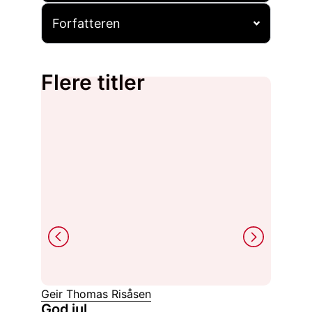
Forfatteren
Flere titler
Geir Thomas Risåsen
Peter B
God jul