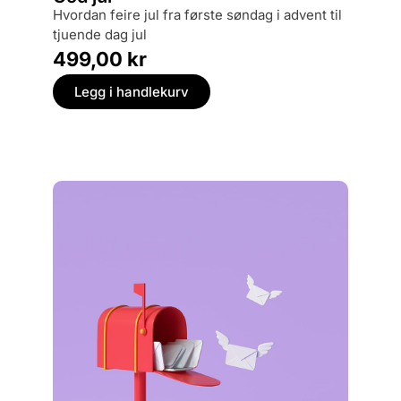
Megal
hvordan feire jul fra første søndag i advent til
en frem
tjuende dag jul
449,
499,00
kr
Legg
Legg i handlekurv