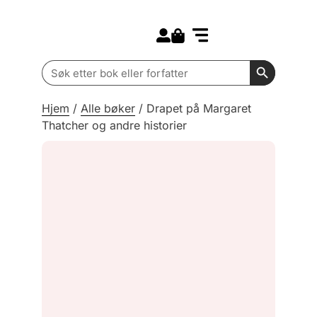
Search for:
Kommende bøker
Barn og ungdom
Search Butt
Search
for:
Hjem
/
Alle bøker
/
Drapet på Margaret
Thatcher og andre historier