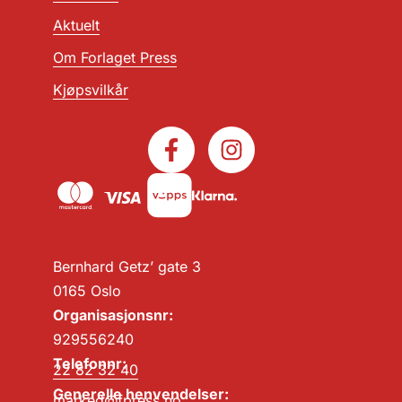
Aktuelt
Om Forlaget Press
Kjøpsvilkår
Bernhard Getz’ gate 3
0165 Oslo
Organisasjonsnr:
929556240
Telefonnr:
22 82 32 40
Generelle henvendelser:
marked@fpress.no