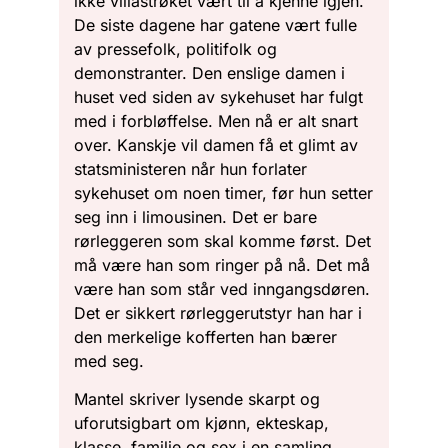
ikke villastrøket vært til å kjenne igjen.
De siste dagene har gatene vært fulle
av pressefolk, politifolk og
demonstranter. Den enslige damen i
huset ved siden av sykehuset har fulgt
med i forbløffelse. Men nå er alt snart
over. Kanskje vil damen få et glimt av
statsministeren når hun forlater
sykehuset om noen timer, før hun setter
seg inn i limousinen. Det er bare
rørleggeren som skal komme først. Det
må være han som ringer på nå. Det må
være han som står ved inngangsdøren.
Det er sikkert rørleggerutstyr han har i
den merkelige kofferten han bærer
med seg.
Mantel skriver lysende skarpt og
uforutsigbart om kjønn, ekteskap,
klasse, familie og sex i en samling