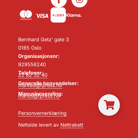
Bernhard Getz’ gate 3
0165 Oslo
Organisasjonsnr:
929556240
Telefonnr:
22 82 32 40
Generelle henvendelser:
marked@fpress.no
Manusinnsending:
manus@fpress.no
Personvernerklæring
Nettside levert av
Nettrakett