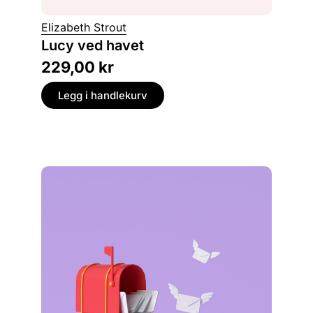
Jón Kal
Elizabeth Strout
Gul u
Lucy ved havet
roman
229,00
kr
249,
Legg i handlekurv
Legg