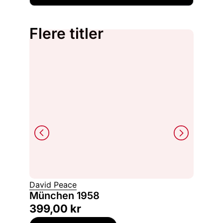
Flere titler
David Peace
Johann
München 1958
Ixelle
399,00
kr
399,