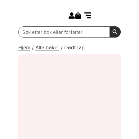
Search for:
Kommende bøker
Barn og ungdom
Search Butt
Search
for:
Hjem
/
Alle bøker
/
Dødt løp