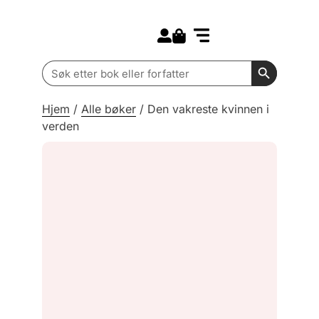
Search for:
Kommende bøker
Barn og ungdom
Search Butt
Search
for:
Hjem
/
Alle bøker
/
Den vakreste kvinnen i
verden