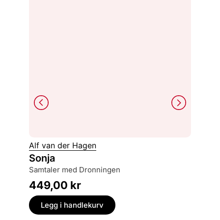
Alf van der Hagen
Jack Fa
Sonja
Den fr
samtaler med Dronningen
motsta
449,00
kr
449,
Legg i handlekurv
Legg