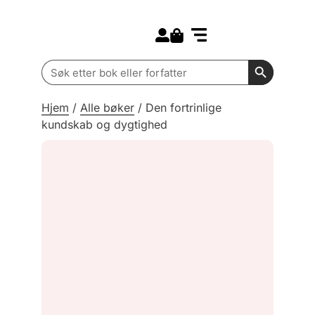
Search for:
Kommende bøker
Barn og ungdom
Search Butt
Search
for:
Hjem
/
Alle bøker
/
Den fortrinlige
kundskab og dygtighed