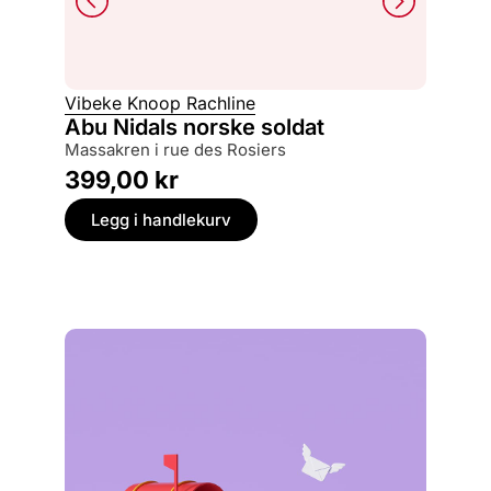
Vibeke Knoop Rachline
Timoth
Abu Nidals norske soldat
Døds
massakren i rue des Rosiers
Europa 
399,00
kr
249,
Legg i handlekurv
Legg