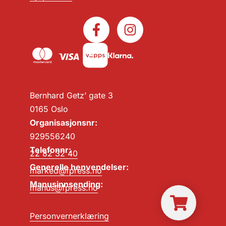
Bernhard Getz’ gate 3
0165 Oslo
Organisasjonsnr:
929556240
Telefonnr:
22 82 32 40
Generelle henvendelser:
marked@fpress.no
Manusinnsending:
manus@fpress.no
Personvernerklæring