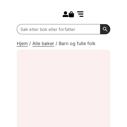
Search for:
Kommende bøker
Barn og ungdom
Search Butt
Search
for:
Hjem
/
Alle bøker
/
Barn og fulle folk