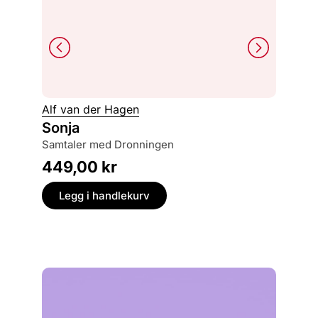
Alf van der Hagen
Jack Fa
Sonja
Den fr
samtaler med Dronningen
motsta
449,00
kr
449,
Legg i handlekurv
Legg