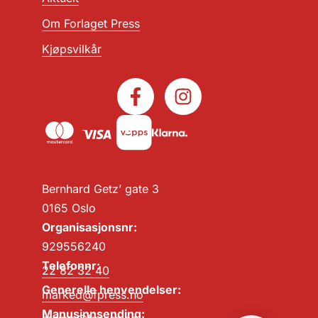
Om Forlaget Press
Kjøpsvilkår
Bernhard Getz’ gate 3
0165 Oslo
Organisasjonsnr:
929556240
Telefonnr:
22 82 32 40
Generelle henvendelser:
marked@fpress.no
Manusinnsending: