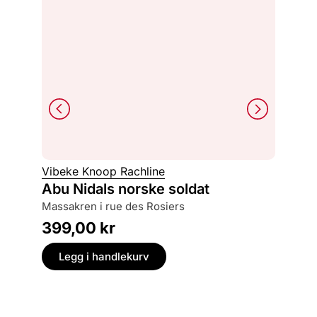
Philipp
Vibeke Knoop Rachline
Skygg
Abu Nidals norske soldat
løgn, kjærlighet og rettferdighet langs
massakren i rue des Rosiers
nazisten
399,00
kr
249,
Legg i handlekurv
Legg