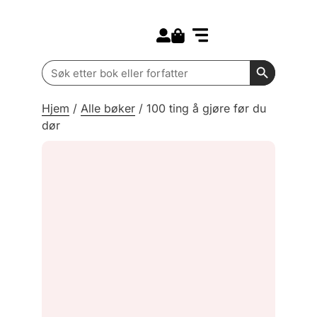
Search for:
Kommende bøker
Barn og ungdom
Search Butt
Search
for:
Hjem
/
Alle bøker
/
100 ting å gjøre før du
dør