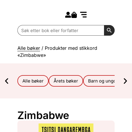
Search for:
Kommende bøker
Barn og ungdom
Search Butt
Search
for:
Alle bøker
/ Produkter med stikkord
«Zimbabwe»
Alle bøker
Årets bøker
Barn og ungdom
Zimbabwe