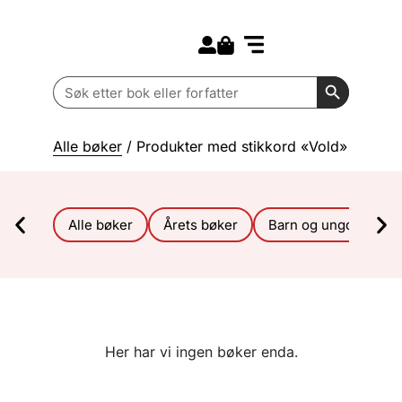
Search for:
Kommende bøker
Barn og ungdom
Search Butt
Search
for:
Alle bøker
/ Produkter med stikkord «Vold»
Alle bøker
Årets bøker
Barn og ungdom
Her har vi ingen bøker enda.