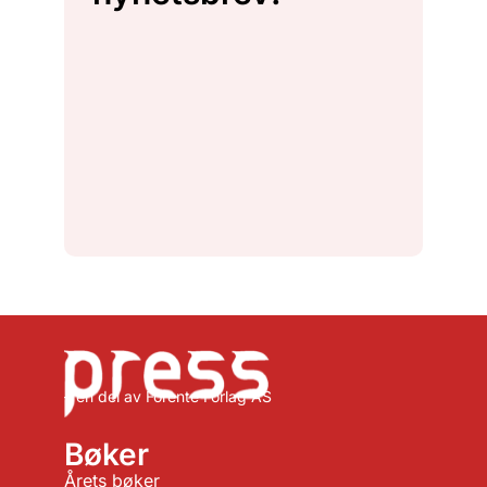
– en del av Forente Forlag AS
Bøker
Årets bøker