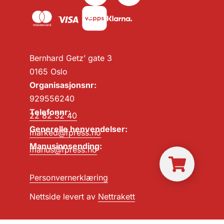
Bernhard Getz’ gate 3
0165 Oslo
Organisasjonsnr:
929556240
Telefonnr:
22 82 32 40
Generelle henvendelser:
marked@fpress.no
Manusinnsending:
manus@fpress.no
Personvernerklæring
Nettside levert av
Nettrakett