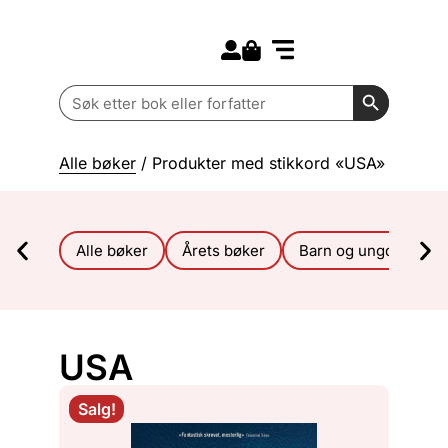
Search for:
Kommende bøker
Barn og ungdom
Search Butt
Search
for:
Alle bøker
/ Produkter med stikkord «USA»
Alle bøker
Årets bøker
Barn og ungdom
USA
Salg!