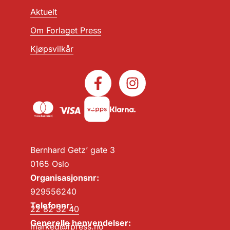
Aktuelt
Om Forlaget Press
Kjøpsvilkår
Bernhard Getz’ gate 3
0165 Oslo
Organisasjonsnr:
929556240
Telefonnr:
22 82 32 40
Generelle henvendelser:
marked@fpress.no