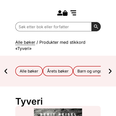
Search for:
Kommende bøker
Barn og ungdom
Search Butt
Search
for:
Alle bøker
/ Produkter med stikkord
«Tyveri»
Alle bøker
Årets bøker
Barn og ungdom
Tyveri