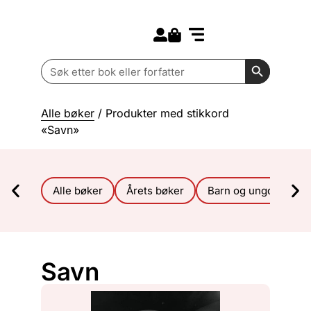
Search for:
Kommende bøker
Barn og ungdom
Search Butt
Search
for:
Alle bøker
/ Produkter med stikkord
«Savn»
Alle bøker
Årets bøker
Barn og ungdom
Savn