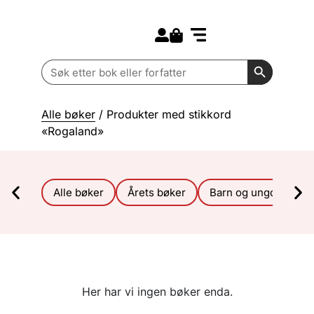
Search for:
Kommende bøker
Barn og ungdom
Search Butt
Search
for:
Alle bøker
/ Produkter med stikkord
«Rogaland»
Alle bøker
Årets bøker
Barn og ungdom
Her har vi ingen bøker enda.