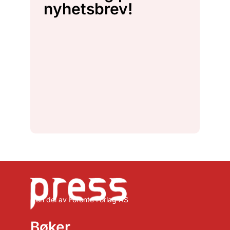
nyhetsbrev!
– en del av Forente Forlag AS
Bøker