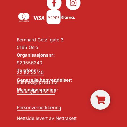
Bernhard Getz’ gate 3
0165 Oslo
Organisasjonsnr:
929556240
Telefonnr:
22 82 32 40
Generelle henvendelser:
marked@fpress.no
Manusinnsending:
manus@fpress.no
Personvernerklæring
Nettside levert av
Nettrakett