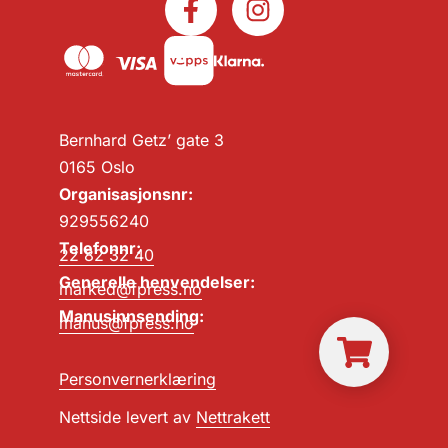
Bernhard Getz’ gate 3
0165 Oslo
Organisasjonsnr:
929556240
Telefonnr:
22 82 32 40
Generelle henvendelser:
marked@fpress.no
Manusinnsending:
manus@fpress.no
Personvernerklæring
Nettside levert av
Nettrakett