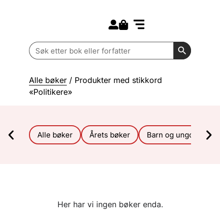
Search for:
Kommende bøker
Barn og ungdom
Search Butt
Search
for:
Alle bøker
/ Produkter med stikkord
«Politikere»
Alle bøker
Årets bøker
Barn og ungdom
Her har vi ingen bøker enda.