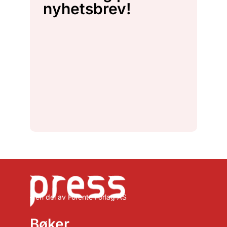
nyhetsbrev!
– en del av Forente Forlag AS
Bøker