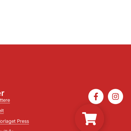
r
ttere
lt
orlaget Press