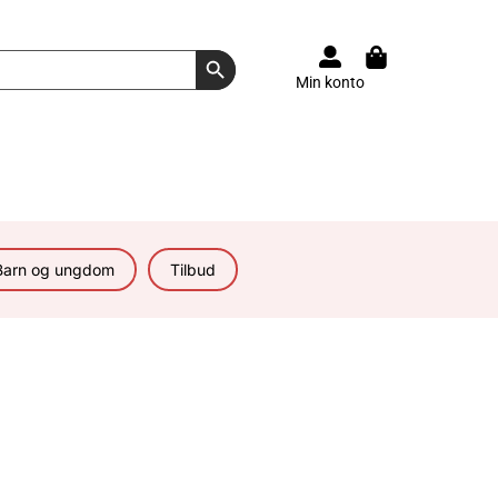
Search Button
Min konto
Barn og ungdom
Tilbud