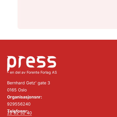
– en del av Forente Forlag AS
Bernhard Getz’ gate 3
0165 Oslo
Organisasjonsnr:
929556240
Telefonnr:
22 82 32 40