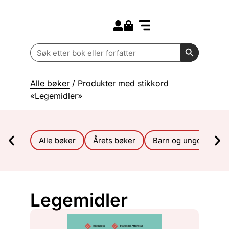
Search for:
Kommende bøker
Barn og ungdom
Search Butt
Search
for:
Alle bøker
/ Produkter med stikkord
«Legemidler»
Alle bøker
Årets bøker
Barn og ungdom
Legemidler