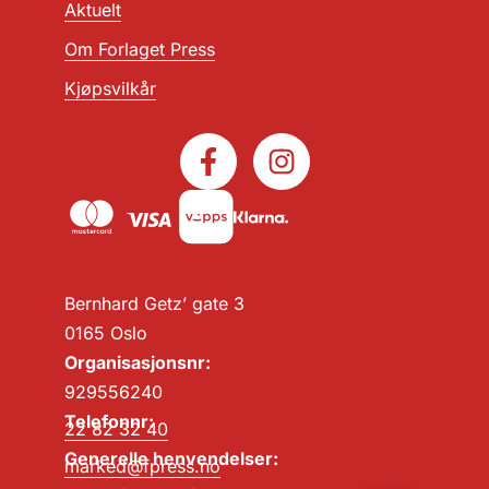
Aktuelt
Om Forlaget Press
Kjøpsvilkår
Bernhard Getz’ gate 3
0165 Oslo
Organisasjonsnr:
929556240
Telefonnr:
22 82 32 40
Generelle henvendelser:
marked@fpress.no