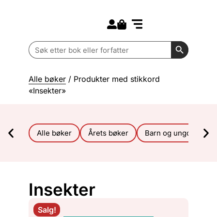
Search for:
Kommende bøker
Barn og ungdom
Search Butt
Search
for:
Alle bøker
/ Produkter med stikkord
«Insekter»
Alle bøker
Årets bøker
Barn og ungdom
Insekter
Salg!