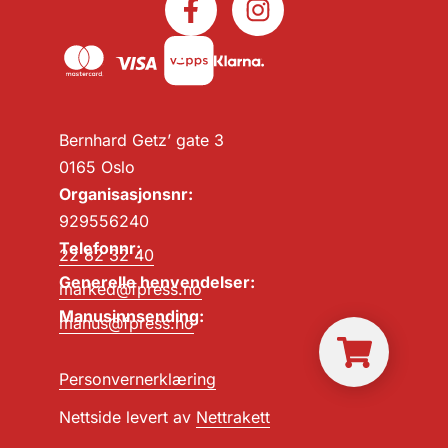
Bernhard Getz’ gate 3
0165 Oslo
Organisasjonsnr:
929556240
Telefonnr:
22 82 32 40
Generelle henvendelser:
marked@fpress.no
Manusinnsending:
manus@fpress.no
Personvernerklæring
Nettside levert av
Nettrakett