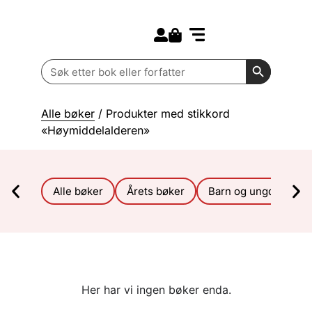
Search for:
Kommende bøker
Barn og ungdom
Search Butt
Search
for:
Alle bøker
/ Produkter med stikkord
«Høymiddelalderen»
Alle bøker
Årets bøker
Barn og ungdom
Her har vi ingen bøker enda.