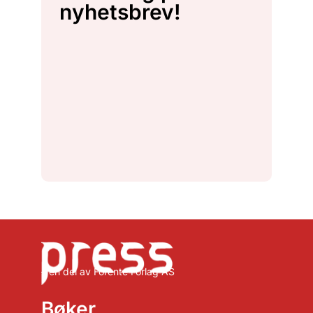
nyhetsbrev!
– en del av Forente Forlag AS
Bøker