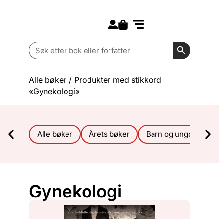
Search for:
Kommende bøker
Barn og ungdom
Search Butt
Search
for:
Alle bøker
/ Produkter med stikkord
«Gynekologi»
Alle bøker
Årets bøker
Barn og ungdom
Gynekologi