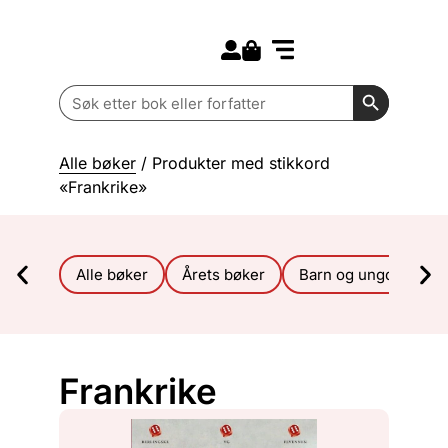
Search for:
Kommende bøker
Barn og ungdom
Search Butt
Search
for:
Alle bøker
/ Produkter med stikkord
«Frankrike»
Alle bøker
Årets bøker
Barn og ungdom
Frankrike