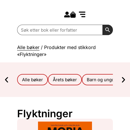
Search for:
Kommende bøker
Barn og ungdom
Search Butt
Search
for:
Alle bøker
/ Produkter med stikkord
«Flyktninger»
Alle bøker
Årets bøker
Barn og ungdom
Flyktninger