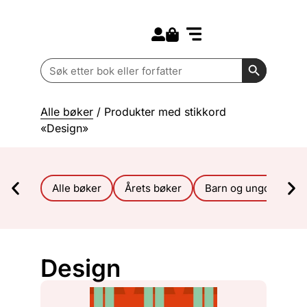
Search for:
Kommende bøker
Barn og ungdom
Search Butt
Search
for:
Alle bøker
/ Produkter med stikkord
«Design»
Alle bøker
Årets bøker
Barn og ungdom
Design