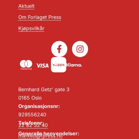
Aktuelt
Om Forlaget Press
Kjøpsvilkår
Bernhard Getz’ gate 3
0165 Oslo
Organisasjonsnr:
929556240
Telefonnr:
22 82 32 40
Generelle henvendelser:
marked@fpress.no