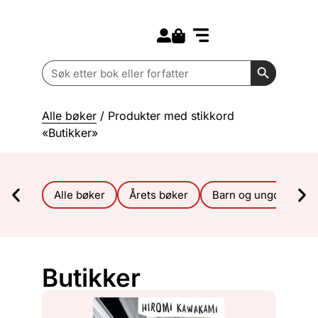
Search for:
Kommende bøker
Barn og ungdom
Search Butt
Search
for:
Alle bøker
/ Produkter med stikkord
«Butikker»
Alle bøker
Årets bøker
Barn og ungdom
Butikker