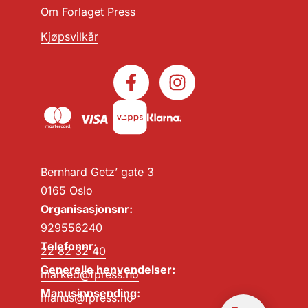
Om Forlaget Press
Kjøpsvilkår
Bernhard Getz’ gate 3
0165 Oslo
Organisasjonsnr:
929556240
Telefonnr:
22 82 32 40
Generelle henvendelser:
marked@fpress.no
Manusinnsending:
manus@fpress.no