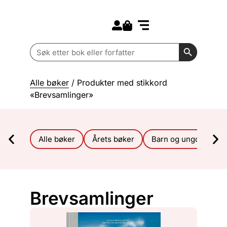
Search for:
Kommende bøker
Barn og ungdom
Search Butt
Search
for:
Alle bøker
/ Produkter med stikkord
«Brevsamlinger»
Alle bøker
Årets bøker
Barn og ungdom
Brevsamlinger