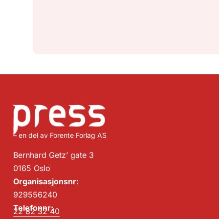
– en del av Forente Forlag AS
Bernhard Getz’ gate 3
0165 Oslo
Organisasjonsnr:
929556240
Telefonnr:
22 82 32 40