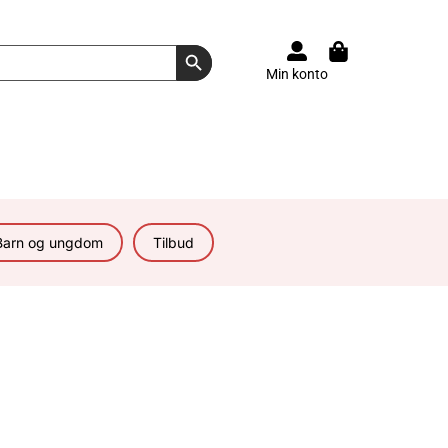
Search Button
Min konto
Barn og ungdom
Tilbud