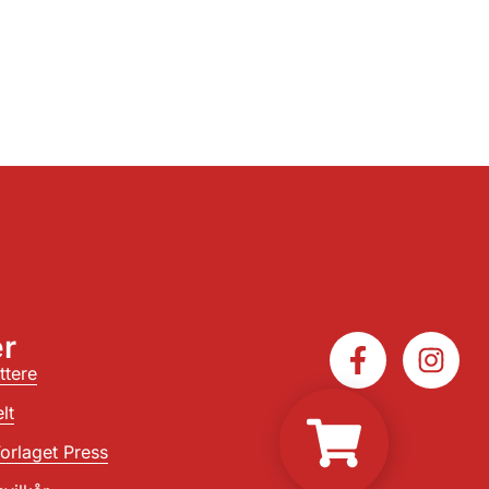
r
ttere
lt
orlaget Press