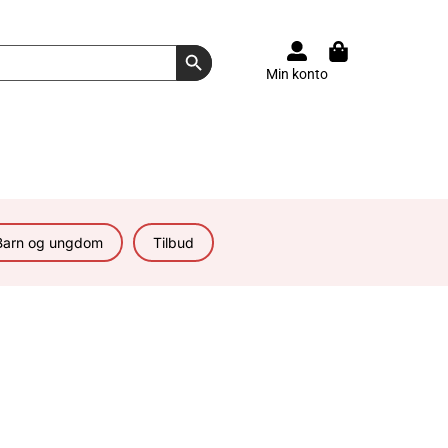
Search Button
Min konto
Barn og ungdom
Tilbud