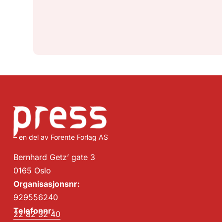
– en del av Forente Forlag AS
Bernhard Getz’ gate 3
0165 Oslo
Organisasjonsnr:
929556240
Telefonnr:
22 82 32 40