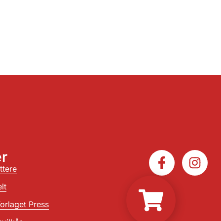
r
ttere
lt
orlaget Press