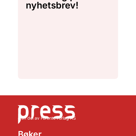
nyhetsbrev!
– en del av Forente Forlag AS
Bøker