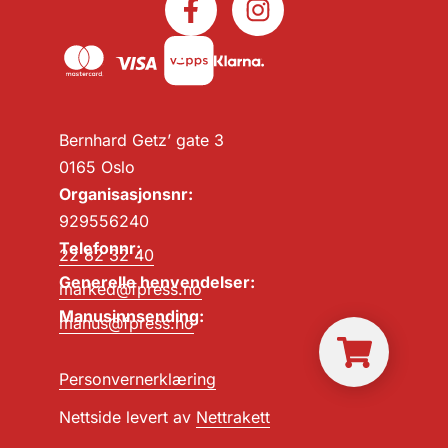
Bernhard Getz’ gate 3
0165 Oslo
Organisasjonsnr:
929556240
Telefonnr:
22 82 32 40
Generelle henvendelser:
marked@fpress.no
Manusinnsending:
manus@fpress.no
Personvernerklæring
Nettside levert av
Nettrakett