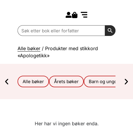
Search for:
Kommende bøker
Barn og ungdom
Search Butt
Search
for:
Alle bøker
/ Produkter med stikkord
«Apologetikk»
Alle bøker
Årets bøker
Barn og ungdom
Her har vi ingen bøker enda.